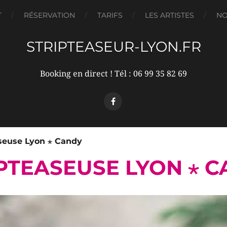
T
RÉSERVATION
TARIFS
LES ARTISTES
NO
STRIPTEASEUR-LYON.FR
Booking en direct !
Tél : 06 99 35 82 69
aseuse Lyon ⋆ Candy
PTEASEUSE LYON ⋆ 