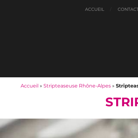
ACCUEIL
CONTAC
Accueil
»
Stripteaseuse Rhône-Alpes
»
Stripte
STRI